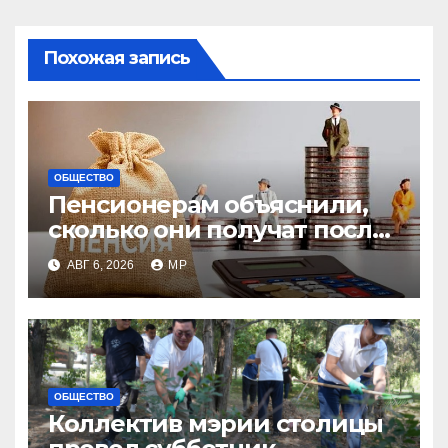
Похожая запись
ОБЩЕСТВО
Пенсионерам объяснили,
сколько они получат после
индексации
АВГ 6, 2026
MP
ОБЩЕСТВО
Коллектив мэрии столицы