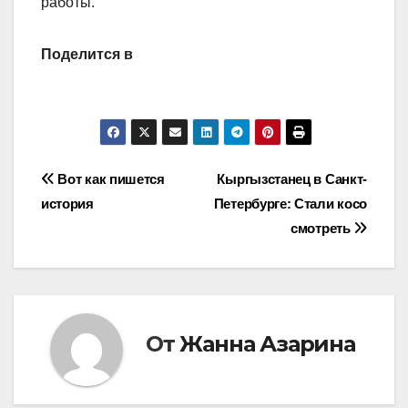
работы.
Поделится в
Навигация
Вот как пишется
Кыргызстанец в Санкт-
история
Петербурге: Стали косо
по
смотреть
записям
От
Жанна Азарина