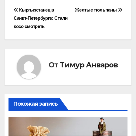
Навигация
Кыргызстанец в
Желтые тюльпаны
Санкт-Петербурге: Стали
по
косо смотреть
записям
От
Тимур Анваров
Похожая запись