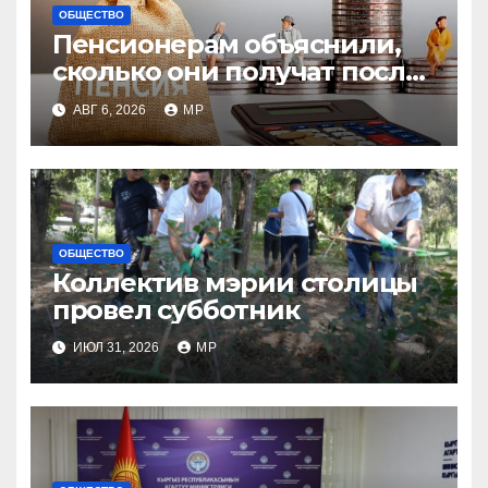
ОБЩЕСТВО
Пенсионерам объяснили,
сколько они получат после
индексации
АВГ 6, 2026
MP
ОБЩЕСТВО
Коллектив мэрии столицы
провел субботник
ИЮЛ 31, 2026
MP