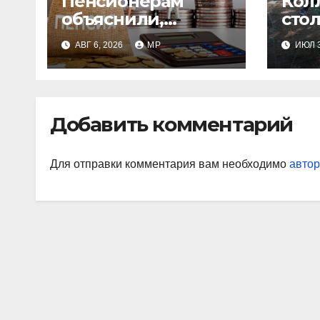
Пенсионерам
Кол
объяснили,
сто
сколько они
суб
АВГ 6, 2026
MP
ИЮЛ 3
получат после
индексации
Добавить комментарий
Для отправки комментария вам необходимо
автор