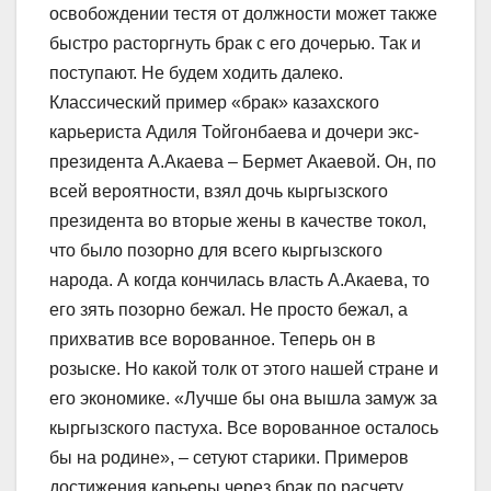
освобождении тестя от должности может также
быстро расторгнуть брак с его дочерью. Так и
поступают. Не будем ходить далеко.
Классический пример «брак» казахского
карьериста Адиля Тойгонбаева и дочери экс-
президента А.Акаева – Бермет Акаевой. Он, по
всей вероятности, взял дочь кыргызского
президента во вторые жены в качестве токол,
что было позорно для всего кыргызского
народа. А когда кончилась власть А.Акаева, то
его зять позорно бежал. Не просто бежал, а
прихватив все ворованное. Теперь он в
розыске. Но какой толк от этого нашей стране и
его экономике. «Лучше бы она вышла замуж за
кыргызского пастуха. Все ворованное осталось
бы на родине», – сетуют старики. Примеров
достижения карьеры через брак по расчету