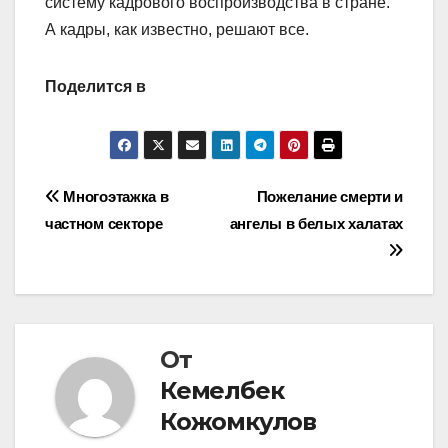
систему кадрового воспроизводства в стране.
А кадры, как известно, решают все.
Поделится в
Навигация
Многоэтажка в
Пожелание смерти и
частном секторе
ангелы в белых халатах
по
записям
От
Кемелбек
Кожомкулов