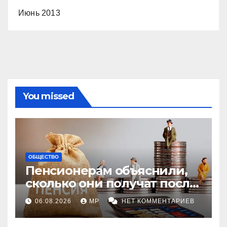
Июнь 2013
You missed
ОБЩЕСТВО
Пенсионерам объяснили,
сколько они получат после
индексации
06.08.2026
MP
НЕТ КОММЕНТАРИЕВ