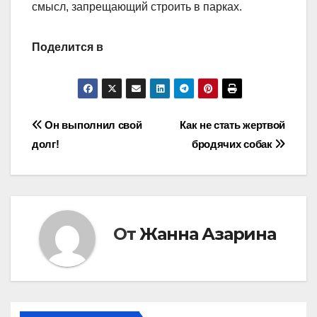
смысл, запрещающий строить в парках.
Поделится в
Навигация
Он выполнил свой
Как не стать жертвой
долг!
бродячих собак
по
записям
От
Жанна Азарина