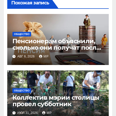
Похожая запись
ОБЩЕСТВО
Пенсионерам объяснили,
сколько они получат после
индексации
АВГ 6, 2026
MP
ОБЩЕСТВО
Коллектив мэрии столицы
провел субботник
ИЮЛ 31, 2026
MP