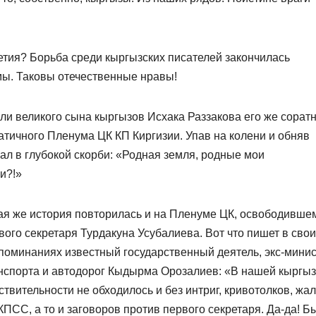
летия? Борьба среди кыргызских писателей закончилась
мы. Таковы отечественные нравы!
ли великого сына кыргызов Исхака Раззакова его же соратн
ичного Пленума ЦК КП Киргизии. Упав на колени и обняв
ал в глубокой скорби: «Родная земля, родные мои
и?!»
ая же история повторилась и на Пленуме ЦК, освободивше
вого секретаря Турдакуна Усубалиева. Вот что пишет в сво
поминаниях известный государственный деятель, экс-мини
нспорта и автодорог Кыдырма Орозалиев: «В нашей кыргыз
ствительности не обходилось и без интриг, кривотолков, жал
КПСС, а то и заговоров против первого секретаря. Да-да! Б