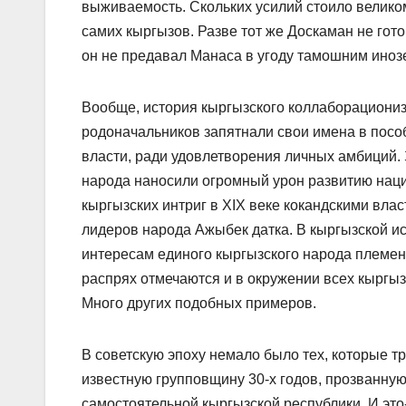
выживаемость. Скольких усилий стоило велико
самих кыргызов. Разве тот же Доскаман не гот
он не предавал Манаса в угоду тамошним ино
Вообще, история кыргызского коллаборациониз
родоначальников запятнали свои имена в пособ
власти, ради удовлетворения личных амбиций. 
народа наносили огромный урон развитию наци
кыргызских интриг в XIX веке кокандскими вла
лидеров народа Ажыбек датка. В кыргызской ис
интересам единого кыргызского народа племен
распрях отмечаются и в окружении всех кыргы
Много других подобных примеров.
В советскую эпоху немало было тех, которые тр
известную групповщину 30-х годов, прозванн
самостоятельной кыргызской республики. И это