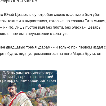
орик в 70-160гг. н.э.
 что Юлий Цезарь злоупотребил своею властью и был убит
еры также и в выражениях, которые, по словам Тита Ампия,
 ничто, лишь пустое имя без плоти, без блеска». Цезарь
оявленное им в неуважении к сенату».
ен двадцатью тремя ударами» и только при первом издал с
рят, будто, видя устремившегося на него Марка Брута, он