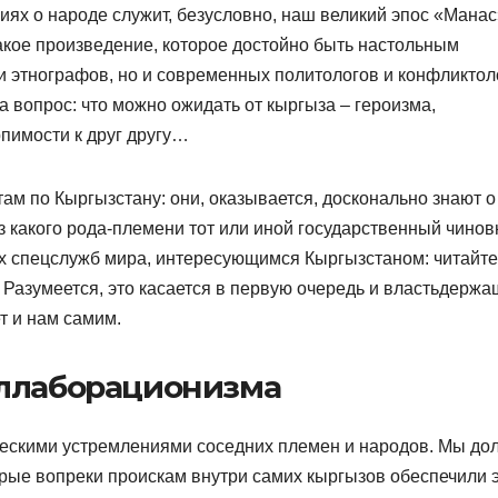
иях о народе служит, безусловно, наш великий эпос «Манас
акое произведение, которое достойно быть настольным
и этнографов, но и современных политологов и конфликтол
на вопрос: что можно ожидать от кыргыза – героизма,
рпимости к друг другу…
м по Кыргызстану: они, оказывается, досконально знают о
 какого рода-племени тот или иной государственный чинов
ех спецслужб мира, интересующимся Кыргызстаном: читайте
 Разумеется, это касается в первую очередь и властьдержа
т и нам самим.
оллаборационизма
ческими устремлениями соседних племен и народов. Мы д
рые вопреки проискам внутри самих кыргызов обеспечили 