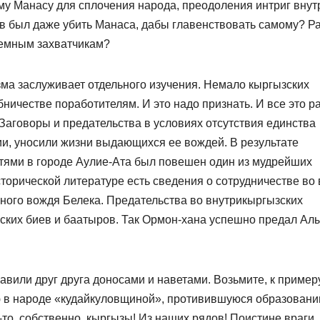
му Манасу для сплочения народа, преодоления интриг внут
ов был даже убить Манаса, дабы главенствовать самому? Р
земным захватчикам?
ма заслуживает отдельного изучения. Немало кыргызских
ничестве поработителям. И это надо признать. И все это р
Заговоры и предательства в условиях отсутствия единства
и, уносили жизни выдающихся ее вождей. В результате
стями в городе Аулие-Ата был повешен один из мудрейших
торической литературе есть сведения о сотрудничестве во
ного вождя Белека. Предательства во внутрикыргызских
зских биев и баатыров. Так Ормон-хана успешно предал Ал
авили друг друга доносами и наветами. Возьмите, к примеру
ую в народе «кудайкуловщиной», противившуюся образован
-то, собственно, кыргызы! Из наших рядов! Поистине враги