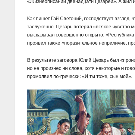
«Жизнеописании двенадцати цезарей». А жил ист
Как пишет Гай Светоний, господствует взгляд,
заслуженно. Цезарь потерял «всякое чувство м
высказывал совершенно открыто: «Республика –
проявил также «поразительное неприличие, пр
В результате заговора Юлий Цезарь был «пронз
но не произнес ни слова, хотя некоторые и гово
промолвил по-гречески: «И ты тоже, сын мой».