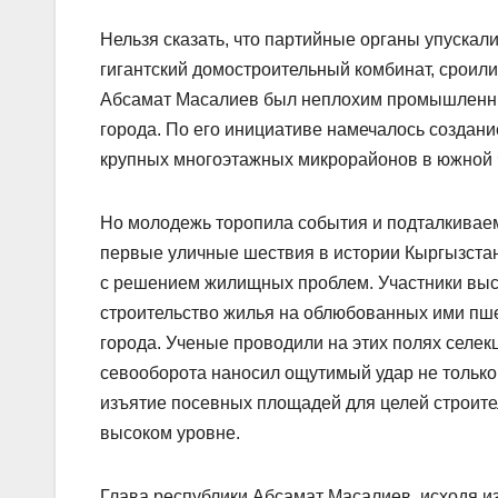
Нельзя сказать, что партийные органы упуска
гигантский домостроительный комбинат, сроил
Абсамат Масалиев был неплохим промышленник
города. По его инициативе намечалось создан
крупных многоэтажных микрорайонов в южной 
Но молодежь торопила события и подталкива
первые уличные шествия в истории Кыргызстан
с решением жилищных проблем. Участники выс
строительство жилья на облюбованных ими пше
города. Ученые проводили на этих полях селек
севооборота наносил ощутимый удар не только 
изъятие посевных площадей для целей строите
высоком уровне.
Глава республики Абсамат Масалиев, исходя из