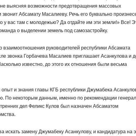
и не выясняя возможности предотвращения массовых
и звонит Абсамату Масалиеву. Речь его буквально произнес
у вас там с молодежью? Да отдайте им эти земли!» Все! Э
оманда о выделении земель под самозастройку.
 во взаимоотношения руководителей республики Абсамата
ле звонка Горбачева Масалиев приглашает Асанкулова и д
Насколько известно, до этого их отношения были весьма
опыт и знания главы КГБ республики Джумабека Асанкуло
ию. По некоторым данным, именно по рекомендации генера
тренних дел Феликс Кулов был назначен Абсаматом
омства.
 искать замену Джумабеку Асанкулову, и кандидатура на э