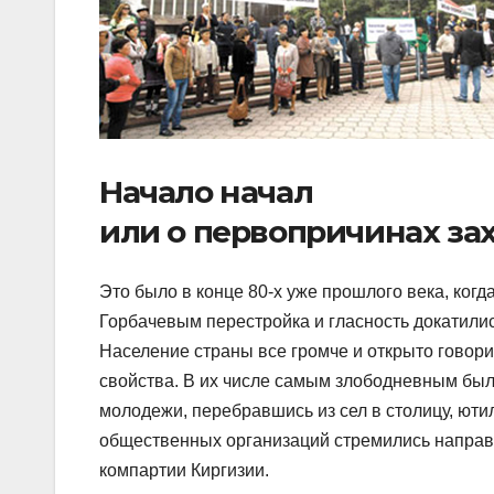
Начало начал
или о первопричинах за
Это было в конце 80-х уже прошлого века, к
Горбачевым перестройка и гласность докатились
Население страны все громче и открыто говор
свойства. В их числе самым злободневным был
молодежи, перебравшись из сел в столицу, ют
общественных организаций стремились направи
компартии Киргизии.