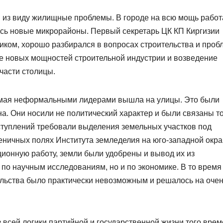
ли из виду жилищные проблемы. В городе на всю мощь работ
ись новые микрорайоны. Первый секретарь ЦК КП Киргизии
ом, хорошо разбирался в вопросах строительства и проб
ие новых мощностей строительной индустрии и возведение
части столицы.
емая неформальными лидерами вышла на улицы. Это были
а. Они носили не политический характер и были связаны т
туплений требовали выделения земельных участков под
ничных полях Института земледелия на юго-западной окр
ционную работу, земли были удобрены и вывод их из
по научным исследованиям, но и по экономике. В то время
льства было практически невозможным и решалось на оче
 всей логики партийной и государственной жизни того врем