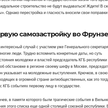
видуальное строительство не будут выдаваться! Ждите! В с
». Однако перестройка и гласность вносили свои поправки
ервую самозастройку во Фрунз
 интересный случай с участием уже Генерального секретар
огие люди. Трудно вспомнить конкретные даты, но суть
остояния молодежи и властей председатель КГБ республики
 об обстановке в регионе своему шефу в Москве, председа
он указывает на молодежные выступления. Крючков, в свою
сходящих в огромной стране антиобщественных, как это тогд
с КГБ событиях первому лицу в государстве.
ев, в памяти которого были трагические события в Вильн
ния этого списка еще одной столицей союзной республики. 