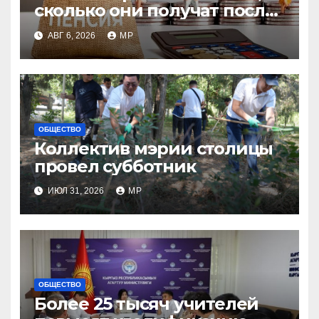
сколько они получат после
индексации
АВГ 6, 2026
MP
ОБЩЕСТВО
Коллектив мэрии столицы
провел субботник
ИЮЛ 31, 2026
MP
ОБЩЕСТВО
Более 25 тысяч учителей