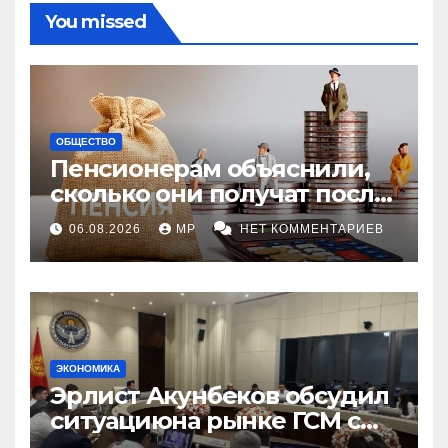
You missed
ОБЩЕСТВО
Пенсионерам объяснили,
сколько они получат после
индексации
06.08.2026
MP
НЕТ КОММЕНТАРИЕВ
ЭКОНОМИКА
Эрлист Акунбеков обсудил
ситуациюна рынке ГСМ с
топливными компаниями