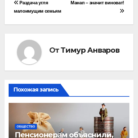
Навигация
Раздача угля
Манап – значит виноват!
малоимущим семьям
по
записям
От
Тимур Анваров
Похожая запись
ОБЩЕСТВО
Пенсионерам объяснили,