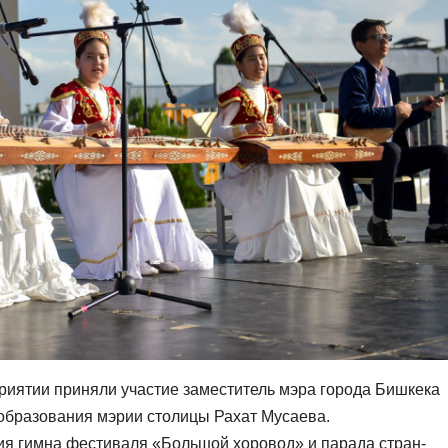
иятии приняли участие заместитель мэра города Бишкека
образования мэрии столицы Рахат Мусаева.
ия гимна фестиваля «Большой хоровод» и парада стран-