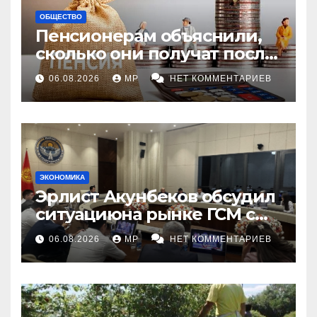
ОБЩЕСТВО
Пенсионерам объяснили,
сколько они получат после
индексации
06.08.2026
MP
НЕТ КОММЕНТАРИЕВ
ЭКОНОМИКА
Эрлист Акунбеков обсудил
ситуациюна рынке ГСМ с
топливными компаниями
06.08.2026
MP
НЕТ КОММЕНТАРИЕВ