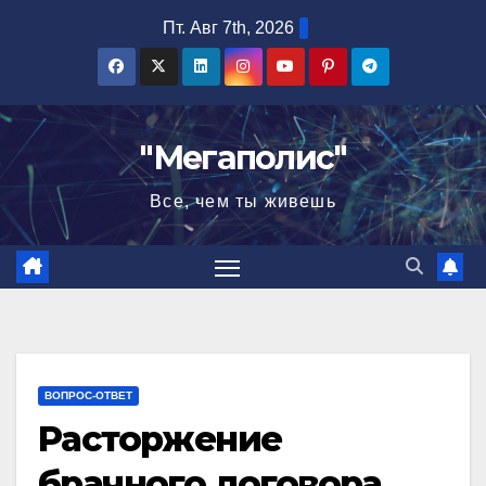
Перейти
Пт. Авг 7th, 2026
к
содержимому
"Мегаполис"
Все, чем ты живешь
ВОПРОС-ОТВЕТ
Расторжение
брачного договора