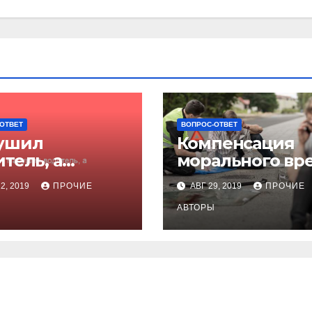
ОТВЕТ
ВОПРОС-ОТВЕТ
ушил
Компенсация
тель, а
морального вр
ечать
при ДТП
2, 2019
ПРОЧИЕ
АВГ 29, 2019
ПРОЧИЕ
отодателю?
Ы
АВТОРЫ