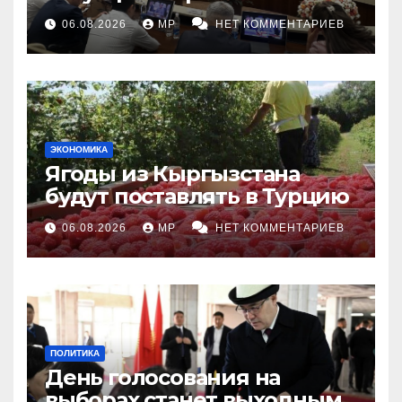
топливными компаниями
06.08.2026
MP
НЕТ КОММЕНТАРИЕВ
ЭКОНОМИКА
Ягоды из Кыргызстана
будут поставлять в Турцию
06.08.2026
MP
НЕТ КОММЕНТАРИЕВ
ПОЛИТИКА
День голосования на
выборах станет выходным