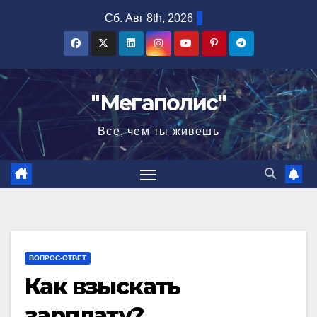
Перейти
Сб. Авг 8th, 2026
к
содержимому
"Мегаполис"
Все, чем ты живешь
ВОПРОС-ОТВЕТ
Как взыскать
зарплату?