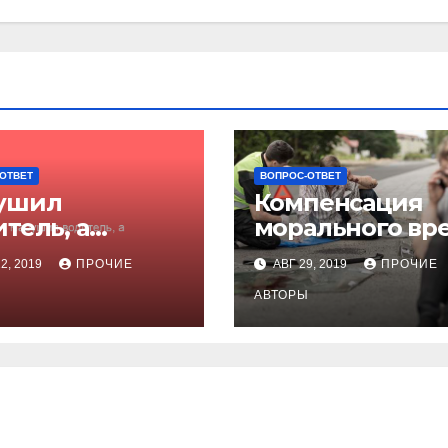
ОТВЕТ
ВОПРОС-ОТВЕТ
ушил
Компенсация
тель, а
морального вр
ечать
при ДТП
2, 2019
ПРОЧИЕ
АВГ 29, 2019
ПРОЧИЕ
отодателю?
Ы
АВТОРЫ