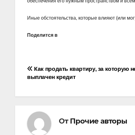
обеспечения его нужным пространством и всем
Иные обстоятельства, которые влияют (или могу
Поделится в
Навигация
Как продать квартиру, за которую н
выплачен кредит
по
записям
От
Прочие авторы