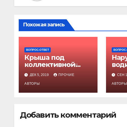
Похожая запись
ВОПРОС-ОТВЕТ
ВОПРОС-
Крыша под
Нар
коллективной
води
ответственностью
отв
ДЕК 5, 2019
ПРОЧИЕ
СЕН 1
раб
АВТОРЫ
АВТОР
Добавить комментарий