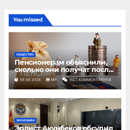
You missed
ОБЩЕСТВО
Пенсионерам объяснили,
сколько они получат после
индексации
06.08.2026
MP
НЕТ КОММЕНТАРИЕВ
ЭКОНОМИКА
Эрлист Акунбеков обсудил