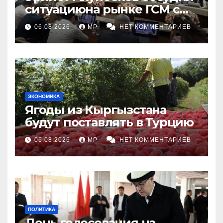
ситуациюна рынке ГСМ с
топливными компаниями
06.08.2026
MP
НЕТ КОММЕНТАРИЕВ
ЭКОНОМИКА
Ягоды из Кыргызстана
будут поставлять в Турцию
06.08.2026
MP
НЕТ КОММЕНТАРИЕВ
ПОЛИТИКА
День голосования на