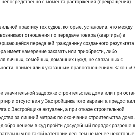
т непосредственно с момента расторжения (прекращения)
ильной практику тех судов, которые, установив, что между
озникают отношения по передаче товара (квартиры) в
вершающейся передачей гражданину созданного результата
ора имеет намерение заказать или приобрести, либо
для личных, семейных, домашних нужд, не связанных с
ности, применяли к указанным правоотношениям Закон «О
и значительной задержке строительства дома или при оста
артир и отсутствия у Застройщика того варианта предостав
лга с Застройщика актуален, а при отказе строительной
ства за лишний метраж по окончании строительства дома.
д обращением в суд пройти досудебный порядок разрешен
бязательным по такой категории дел, тем не менее некоторые