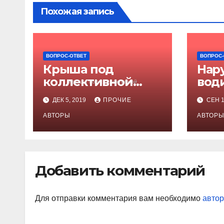
Похожая запись
ВОПРОС-ОТВЕТ
ВОПРОС-
Крыша под
Нар
коллективной
води
ответственностью
отв
ДЕК 5, 2019
ПРОЧИЕ
СЕН 1
раб
АВТОРЫ
АВТОР
Добавить комментарий
Для отправки комментария вам необходимо
автор