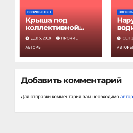
ВОПРОС-ОТВЕТ
ВОПРОС-
Крыша под
Нар
коллективной
води
ответственностью
отв
ДЕК 5, 2019
ПРОЧИЕ
СЕН 1
раб
АВТОРЫ
АВТОР
Добавить комментарий
Для отправки комментария вам необходимо
автор