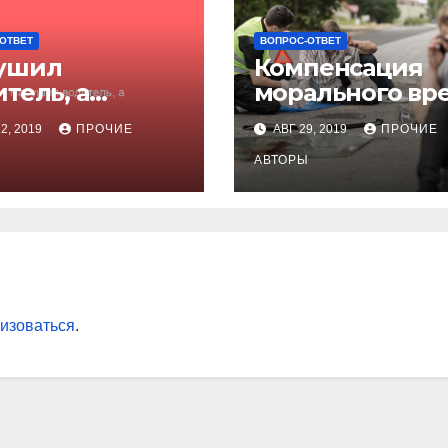
ОТВЕТ
ВОПРОС-ОТВЕТ
ушил
Компенсация
тель, а
морального вр
ечать
при ДТП
2, 2019
ПРОЧИЕ
АВГ 29, 2019
ПРОЧИЕ
отодателю?
Ы
АВТОРЫ
изоваться
.