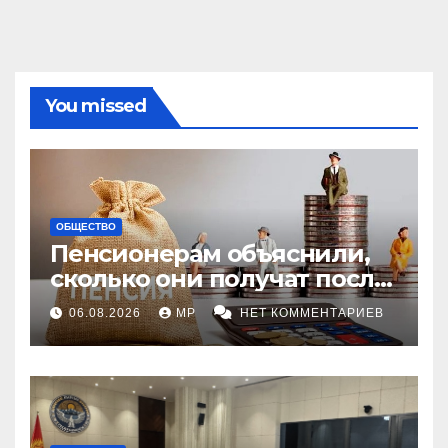
You missed
ОБЩЕСТВО
Пенсионерам объяснили,
сколько они получат после
индексации
06.08.2026
MP
НЕТ КОММЕНТАРИЕВ