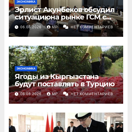
ЭКОНОМИКА
Эрлист Акунбеков обсудил
ситуациюна рынке ГСМ с
топливными компаниями
06.08.2026
MP
НЕТ КОММЕНТАРИЕВ
ЭКОНОМИКА
Ягоды из Кыргызстана
будут поставлять в Турцию
06.08.2026
MP
НЕТ КОММЕНТАРИЕВ