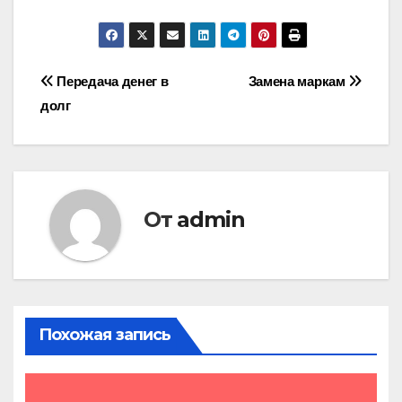
Навигация
Передача денег в
Замена маркам
долг
по
записям
От
admin
Похожая запись