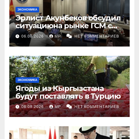
ЭКОНОМИКА
Эрлист Акунбеков обсудил
ситуациюна рынке ГСМ с
топливными компаниями
06.08.2026
MP
НЕТ КОММЕНТАРИЕВ
ЭКОНОМИКА
Ягоды из Кыргызстана
будут поставлять в Турцию
06.08.2026
MP
НЕТ КОММЕНТАРИЕВ