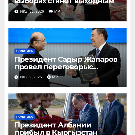
выборах станет выходным
ИЮЛ 31, 2026
MP
ПОЛИТИКА
Президент Садыр Жапаров
провел переговорыс
лидером Пакистана
ИЮЛ 9, 2026
MP
ПОЛИТИКА
Президент Албании
прибыл в Кыргызстан