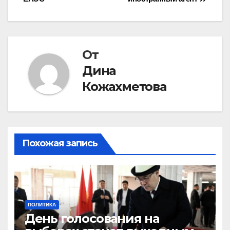
по
записям
От
Дина
Кожахметова
Похожая запись
ПОЛИТИКА
День голосования на