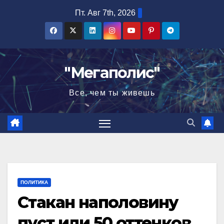
Перейти
Пт. Авг 7th, 2026
к
содержимому
"Мегаполис"
Все, чем ты живешь
ПОЛИТИКА
Стакан наполовину
пуст или 50 оттенков