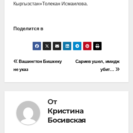
Кыргызстан»Толекан Исмаилова.
Поделится в
Навигация
Вашингтон Бишкеку
Сариев ушел, имидж
не указ
убит…
по
записям
От
Кристина
Босивская