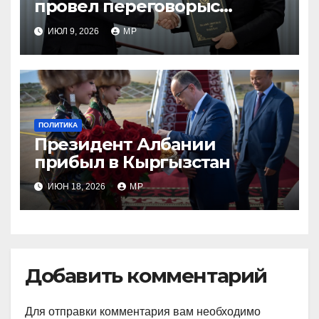
провел переговорыс
лидером Пакистана
ИЮЛ 9, 2026
MP
ПОЛИТИКА
Президент Албании
прибыл в Кыргызстан
ИЮН 18, 2026
MP
Добавить комментарий
Для отправки комментария вам необходимо