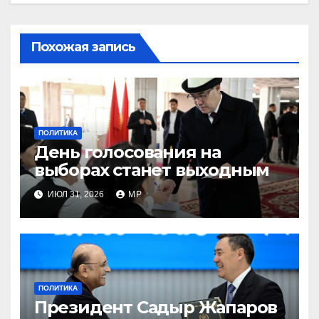
Похожая запись
ПОЛИТИКА
День голосования на
выборах станет выходным
ИЮЛ 31, 2026
MP
ПОЛИТИКА
Президент Садыр Жапаров