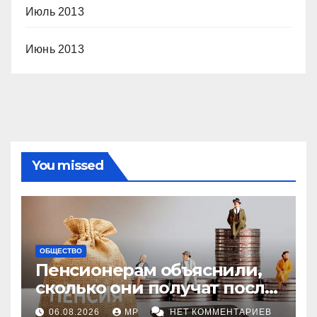
Июль 2013
Июнь 2013
You missed
ОБЩЕСТВО
Пенсионерам объяснили,
сколько они получат после
индексации
06.08.2026
MP
НЕТ КОММЕНТАРИЕВ