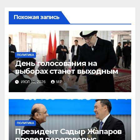
Похожая запись
ПОЛИТИКА
День голосования на
выборах станет выходным
ИЮЛ 31, 2026
MP
ПОЛИТИКА
Президент Садыр Жапаров
провел переговорыс