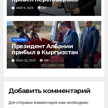
лидером Пакистана
ИЮЛ 9, 2026
MP
ПОЛИТИКА
Президент Албании
прибыл в Кыргызстан
ИЮН 18, 2026
MP
Добавить комментарий
Для отправки комментария вам необходимо