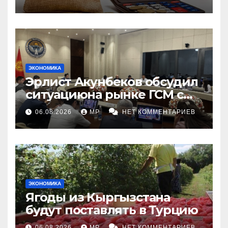
ЭКОНОМИКА
Эрлист Акунбеков обсудил
ситуациюна рынке ГСМ с
топливными компаниями
06.08.2026
MP
НЕТ КОММЕНТАРИЕВ
ЭКОНОМИКА
Ягоды из Кыргызстана
будут поставлять в Турцию
06.08.2026
MP
НЕТ КОММЕНТАРИЕВ