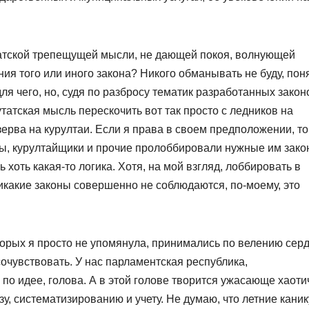
атской трепещущей мысли, не дающей покоя, волнующей
я того или иного закона? Никого обманывать не буду, пон
 для чего, но, судя по разбросу тематик разработанных закон
утатская мысль перескочить вот так просто с ледников на
езерва на курултаи. Если я права в своем предположении, то
ны, курултайщики и прочие пролоббировали нужные им зако
хоть какая-то логика. Хотя, на мой взгляд, лоббировать в
никакие законы совершенно не соблюдаются, по-моему, это
оторых я просто не упомянула, принимались по велению сер
сочувствовать. У нас парламентская республика,
по идее, голова. А в этой голове творится ужасающе хаоти
, систематизированию и учету. Не думаю, что летние кани