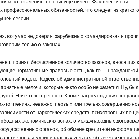
ям, к сожалению, не присуще ничего. Фактически они
 профессиональных обязанностей, что следует из краткого
кущей сессии.
лах, вотумах недоверия, зарубежных командировках и прочи
говорим только о законах.
Кенеш принял бесчисленное количество законов, вносящих к
вующие нормативные правовые акты, как то — Гражданской
головный кодекс, Кодекс об административной ответственно
, приятные мелочи, которые никто особо не заметил. Ну, был
 другой. Ничего интересного. Кроме нагромождения поправок
х-то чтениях, неважно, первых или третьих совершенно н
 зависимости от наркотических средств, психотропных веще
свободных экономических зонах, о международных договорах
государственных органов, об обмене кредитной информацие
ударственных и муниципальных услугах, об увековечении п