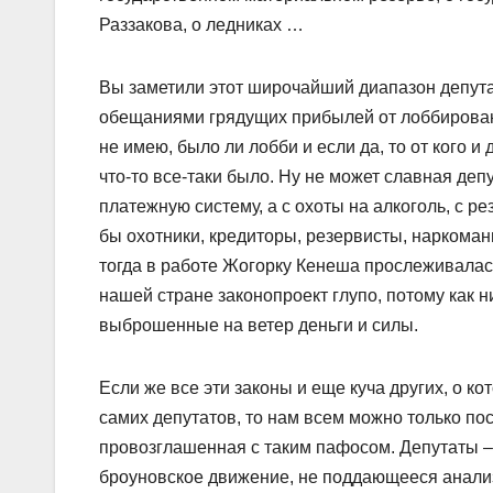
Раззакова, о ледниках …
Вы заметили этот широчайший диапазон депут
обещаниями грядущих прибылей от лоббировани
не имею, было ли лобби и если да, то от кого и
что-то все-таки было. Ну не может славная деп
платежную систему, а с охоты на алкоголь, с р
бы охотники, кредиторы, резервисты, наркома
тогда в работе Жогорку Кенеша прослеживалась 
нашей стране законопроект глупо, потому как 
выброшенные на ветер деньги и силы.
Если же все эти законы и еще куча других, о к
самих депутатов, то нам всем можно только по
провозглашенная с таким пафосом. Депутаты – 
броуновское движение, не поддающееся анализу