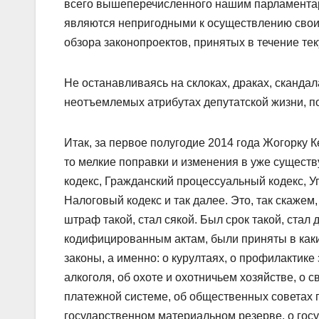
всего вышеперечисленного нашим парламентари
являются непригодными к осуществлению своих
обзора законопроектов, принятых в течение те
Не останавливаясь на склоках, драках, сканда
неотъемлемых атрибутах депутатской жизни, по
Итак, за первое полугодие 2014 года Жогорку 
то мелкие поправки и изменения в уже сущест
кодекс, Гражданский процессуальный кодекс, У
Налоговый кодекс и так далее. Это, так скажем
штраф такой, стал сякой. Был срок такой, стал
кодифицированным актам, были приняты в каки
законы, а именно: о курултаях, о профилактике
алкоголя, об охоте и охотничьем хозяйстве, о 
платежной системе, об общественных советах 
государственном материальном резерве, о гос