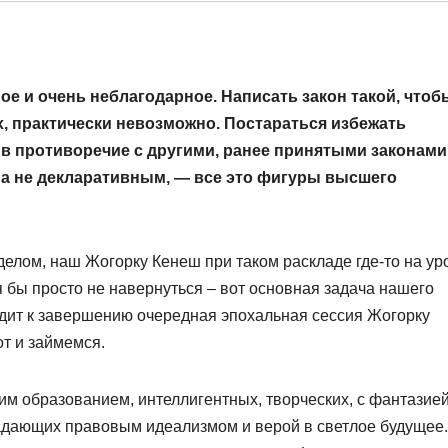
ое и очень неблагодарное. Написать закон такой, чтоб
, практически невозможно. Постараться избежать
 в противоречие с другими, ранее принятыми законами
 а не декларативным, — все это фигуры высшего
лом, наш Жогорку Кенеш при таком раскладе где-то на ур
 бы просто не навернуться – вот основная задача нашего
дходит к завершению очередная эпохальная сессия Жогорку
от и займемся.
м образованием, интеллигентных, творческих, с фантазией
дающих правовым идеализмом и верой в светлое будущее.