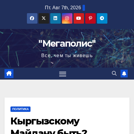
Перейти
Пт. Авг 7th, 2026
к
содержимому
"Мегаполис"
Все, чем ты живешь
ПОЛИТИКА
Кыргызскому
Майдану быть?