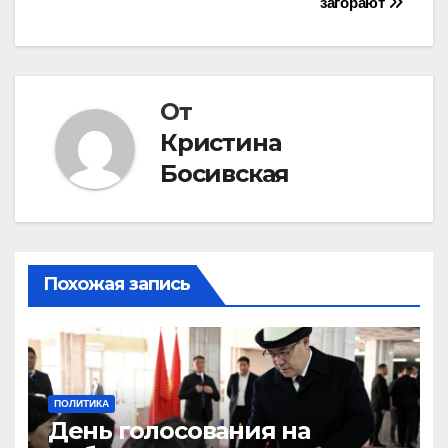
загорают
по
записям
От
Кристина
Босивская
Похожая запись
ПОЛИТИКА
День голосования на