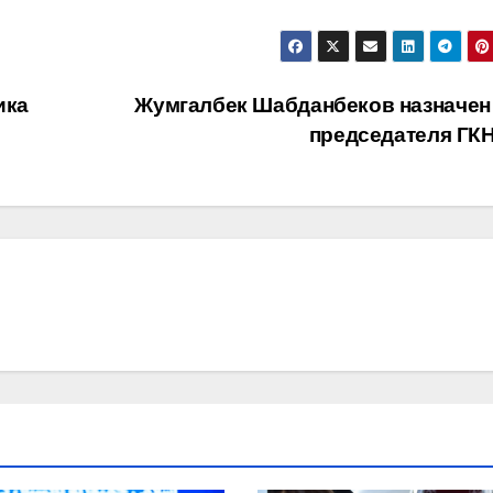
ика
Жумгалбек Шабданбеков назначен и
председателя ГК