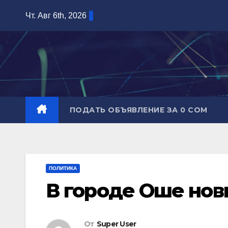
Перейти
Чт. Авг 6th, 2026
к
содержимому
ПОДАТЬ ОБЪЯВЛЕНИЕ ЗА 0 СОМ
ПОЛИТИКА
В городе Оше нов
От
Super User