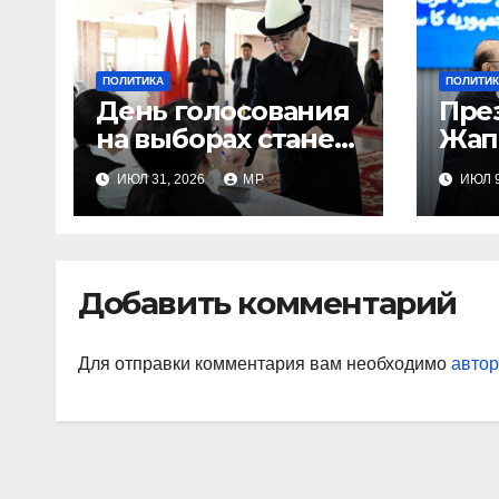
ПОЛИТИКА
ПОЛИТИК
День голосования
Пре
на выборах станет
Жап
выходным
пер
ИЮЛ 31, 2026
MP
ИЮЛ 9
лид
Пак
Добавить комментарий
Для отправки комментария вам необходимо
автор