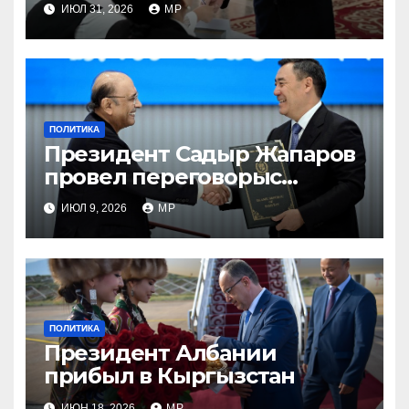
ИЮЛ 31, 2026
MP
ПОЛИТИКА
Президент Садыр Жапаров
провел переговорыс
лидером Пакистана
ИЮЛ 9, 2026
MP
ПОЛИТИКА
Президент Албании
прибыл в Кыргызстан
ИЮН 18, 2026
MP