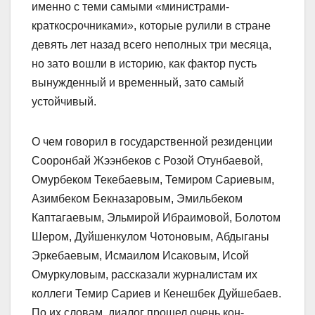
именно с теми самыми «министрами-
краткосрочниками», которые рулили в стране
девять лет назад всего неполных три месяца,
но зато вошли в историю, как фактор пусть
вынужденный и временный, зато самый
устойчивый.
О чем говорил в государст­венной резиденции
Сооронбай Жээнбеков с Розой Отунбаевой,
Омурбеком Текебаевым, Темиром Сариевым,
Азимбеком Бекназаровым, Эмильбеком
Каптагаевым, Эльмирой Ибраимовой, Болотом
Шером, Дуйшенкулом Чотоновым, Абдыганы
Эркебаевым, Исмаилом Исаковым, Исой
Омуркуловым, рассказали журналистам их
коллеги Темир Сариев и Кенешбек Дуйшебаев.
По их словам, диалог прошел очень кон­