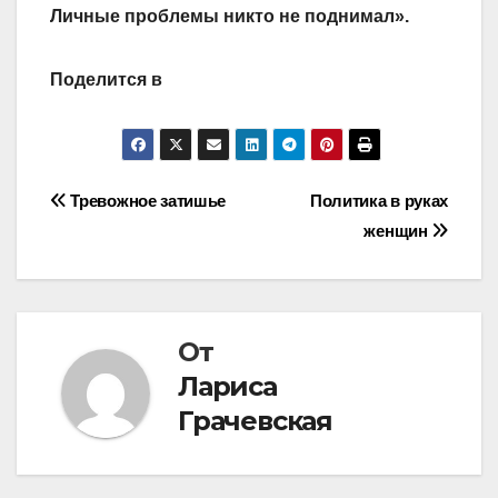
Личные проблемы никто не поднимал».
Поделится в
Навигация
Тревожное затишье
Политика в руках
женщин
по
записям
От
Лариса
Грачевская