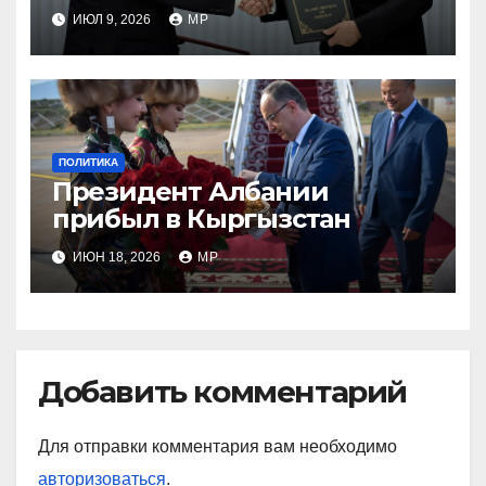
лидером Пакистана
ИЮЛ 9, 2026
MP
ПОЛИТИКА
Президент Албании
прибыл в Кыргызстан
ИЮН 18, 2026
MP
Добавить комментарий
Для отправки комментария вам необходимо
авторизоваться
.