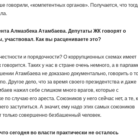
ше говорили, «компетентных органов». Получается, что тогд
ла.
ента Алмазбека Атамбаева. Депутаты ЖК говорят о
, участвовал. Как вы расцениваете это?
м честности и порядочности? О коррупционных схемах имеет
ак говорится. Таких у нас в стране очень немного, а в парлам
ношении Атамбаева не доказано документально, говорить о т
упо. Другое дело, что за время своего президентства и даже
мбаев нажил себе слишком много врагов, которые с
по случаю его ареста. Союзников у него сейчас нет, а те, 
него заступиться. А значит, ему надо этих самых союзников
т только совершенно безбашенный человек.
что сегодня во власти практически не осталось