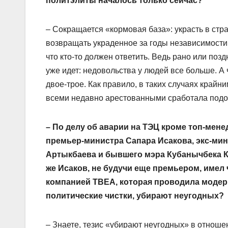
политэлиты началось только сейчас?
– Сокращается «кормовая база»: украсть в стран
возвращать украденное за годы независимости и
что кто-то должен ответить. Ведь рано или позд
уже идет: недовольства у людей все больше. А 
двое-трое. Как правило, в таких случаях крайни
всеми недавно арестованными сработала подо
– По делу об аварии на ТЭЦ кроме топ-мен
премьер-министра Сапара Исакова, экс-мин
Артыкбаева и бывшего мэра Кубанычбека Ку
же Исаков, не будучи еще премьером, имел 
компанией ТВЕА, которая проводила модер
политические чистки, убирают неугодных?
– Знаете, тезис «убирают неугодных» в отнош