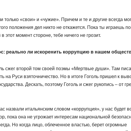
 только «свои» и «чужие». Причем и те и другие всегда мо
того положения дел никто не откажется. Пока ты играешь по
 этот момент стороне, тебе ничего не грозит.
с: реально ли искоренить коррупцию в нашем общест
голь сжег второй том своей поэмы «Мертвые души». Там пис
ть на Руси взяточничество. Но в итоге Гоголь пришел к выво
государства. Дескать, поэтому Гоголь и сжег рукопись – от гр
йчас назвали итальянским словом «коррупция», у нас будет в
р, пока она не угрожает интересам национальной безопасн
егда. Но когда лицо, облеченное властью, берет огромные