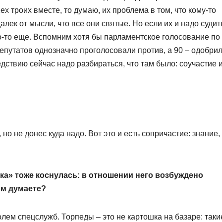
ех троих вместе, то думаю, их проблема в том, что кому-то
лек от мысли, что все они святые. Но если их и надо судить
кто-то еще. Вспомним хотя бы парламентское голосование по
депутатов однозначно проголосовали против, а 90 – одобри
едствию сейчас надо разбираться, что там было: соучастие 
 но не донес куда надо. Вот это и есть сопричастие: знание,
а» тоже коснулась: в отношении него возбуждено
ом думаете?
олем спецслужб. Торпеды – это не картошка на базаре: таки