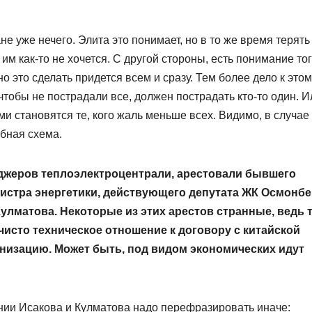
е уже нечего. Элита это понимает, но в то же время терять
м как-то не хочется. С другой стороны, есть понимание тог
но это сделать придется всем и сразу. Тем более дело к это
чтобы не пострадали все, должен пострадать кто-то один. И
ми становятся те, кого жаль меньше всех. Видимо, в случае
бная схема.
еджеров тепло­электроцентрали, арестовали бывшего
истра энергетики, действующего депутата ЖК Осмонбе
лматова. Некоторые из этих арестов странные, ведь 
чисто техническое отношение к договору с китайской
низацию. Может быть, под видом экономических идут
ении Исакова и Кулматова надо перефразировать иначе: