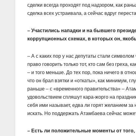
сделки всегда проходят под надзором, как рань
сделка всех устраивала, а сейчас вдруг переста
– Участились нападки и на бывшего презид
коррупционных схемах, в которых он, якобы
– А с каких пор у нас депутаты стали символо
право говорить только тот, кто сам без греха, к
– и того меньше. До тех пор, пока ничего в от
что он брал взятки и «откаты», как минимум, гл
раньше – с «временного правительства» – Ата
удовольствием спляшут кара-жорго на празднике 
себя ими называет, едва ли горят желанием за 
искать. Но поддержать Атамбаева сейчас може
– Есть ли положительные моменты от того, 