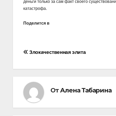
деньги только за сам факт своего существован
катастрофа.
Поделится в
Навигация
Злокачественная элита
по
записям
От
Алена Табарина