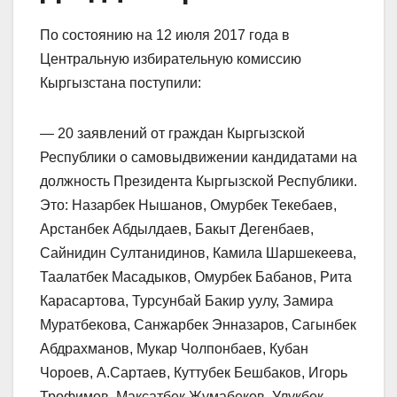
По состоянию на 12 июля 2017 года в
Центральную избирательную комиссию
Кыргызстана поступили:
— 20 заявлений от граждан Кыргызской
Республики о самовыдвижении кандидатами на
должность Президента Кыргызской Республики.
Это: Назарбек Нышанов, Омурбек Текебаев,
Арстанбек Абдылдаев, Бакыт Дегенбаев,
Сайнидин Султанидинов, Камила Шаршекеева,
Таалатбек Масадыков, Омурбек Бабанов, Рита
Карасартова, Турсунбай Бакир уулу, Замира
Муратбекова, Санжарбек Энназаров, Сагынбек
Абдрахманов, Мукар Чолпонбаев, Кубан
Чороев, А.Сартаев, Куттубек Бешбаков, Игорь
Трофимов, Максатбек Жумабеков, Улукбек