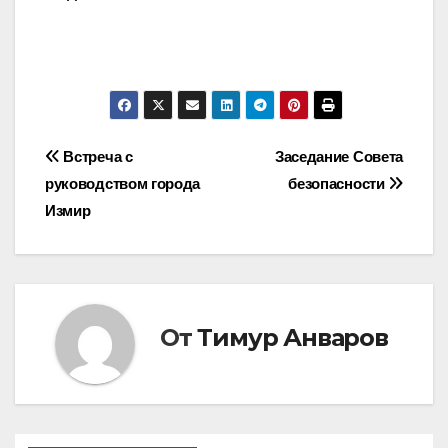
Навигация
Встреча с
Заседание Совета
руководством города
безопасности
по
Измир
записям
От
Тимур Анваров