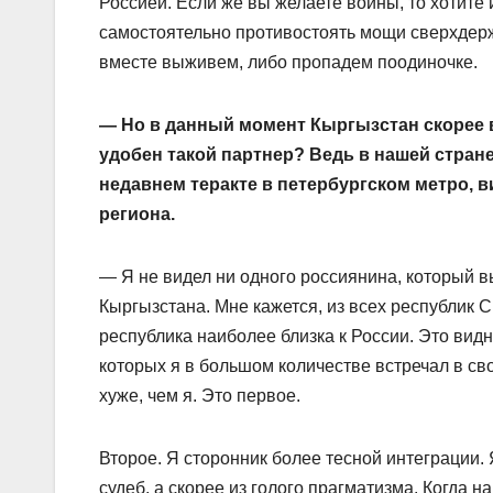
Россией. Если же вы желаете войны, то хотите и
самостоятельно противостоять мощи сверхдержа
вместе выживем, либо пропадем поодиночке.
— Но в данный момент Кыргызстан скорее в
удобен такой партнер? Ведь в нашей стран
недавнем теракте в петербургском метро, 
региона.
— Я не видел ни одного россиянина, который в
Кыргызстана. Мне кажется, из всех республик 
республика наиболее близка к России. Это вид
которых я в большом количестве встречал в сво
хуже, чем я. Это первое.
Второе. Я сторонник более тесной интеграции. 
судеб, а скорее из голого прагматизма. Когда 