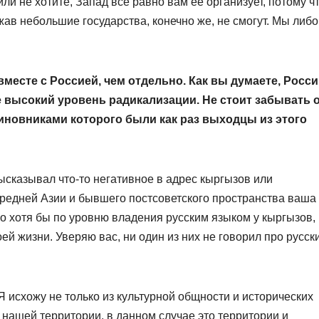
ли не хотите, Запад все равно вам ее организует, потому ч
в небольшие государства, конечно же, не смогут. Мы либо
месте с Россией, чем отдельно. Как вы думаете, Росс
е высокий уровень радикализации. Не стоит забывать 
виновниками которого были как раз выходцы из этого
ысказывал что-то негативное в адрес кыргызов или
Средней Азии и бывшего постсоветского пространства ваша
но хотя бы по уровню владения русским языком у кыргызов,
ей жизни. Уверяю вас, ни один из них не говорил про русск
Я исхожу не только из культурной общности и исторических
на нашей территории, в данном случае это территории и