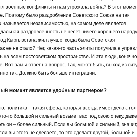
лял военные конфликты и нам угрожала война? В этот моме
е. Поэтому было раздробление Советского Союза на так
о называется независимостью, на самом деле является
альная раздробленность не несет ничего хорошего народу,
арод Кыргызстана жил лучше: когда была Советская
ак ее не стало? Нет, какая-то часть элиты получила в управ
на всем постсоветском простран­стве. И эти люди, конечно
. Вот вам и ответ на вопрос. Так, может быть, выход из сит
менно так. Должно быть больше интеграции.
нный момент является удобным партнером?
ю, политика – такая сфера, которая всегда имеет дело с го
кто-то большой и сильный возьмет вас под свою опеку, даже
еть он – более сильный. Если вы большой и сильный, значит
ли вы этого не сделаете, то это сделает другой, большой и