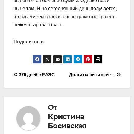
выделяются большие суммы. Однако воз и
ныне там. И на сегодняшний день получается,
что мы умеем относительно грамотно тратить,
нежели зарабатывать.
Поделится в
Навигация
376 дней в ЕАЭС
Долги наши тяжкие…
по
записям
От
Кристина
Босивская