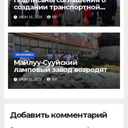
создании транспортной
инфраструктуры
ИЮН 18, 2026
MP
ЭКОНОМИКА
Майлуу-Сууйский
ламповый завод возродят
ИЮН 11, 2026
MP
Добавить комментарий