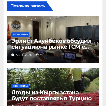
Похожая запись
ЭКОНОМИКА
Эрлист Акунбеков обсудил
ситуациюна рынке ГСМ с
топливными компаниями
АВГ 6, 2026
MP
ЭКОНОМИКА
Ягоды из Кыргызстана
будут поставлять в Турцию