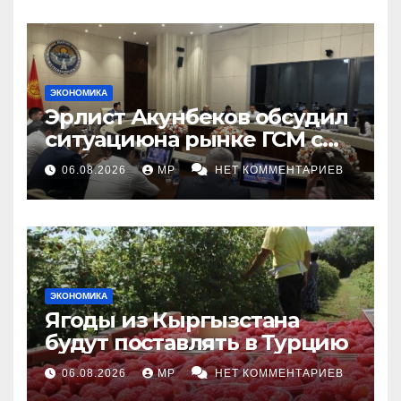
ЭКОНОМИКА
Эрлист Акунбеков обсудил
ситуациюна рынке ГСМ с
топливными компаниями
06.08.2026
MP
НЕТ КОММЕНТАРИЕВ
ЭКОНОМИКА
Ягоды из Кыргызстана
будут поставлять в Турцию
06.08.2026
MP
НЕТ КОММЕНТАРИЕВ