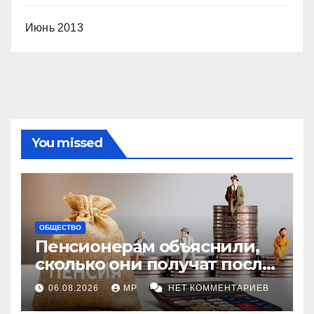
Июнь 2013
You missed
ОБЩЕСТВО
Пенсионерам объяснили,
сколько они получат после
индексации
06.08.2026
MP
НЕТ КОММЕНТАРИЕВ