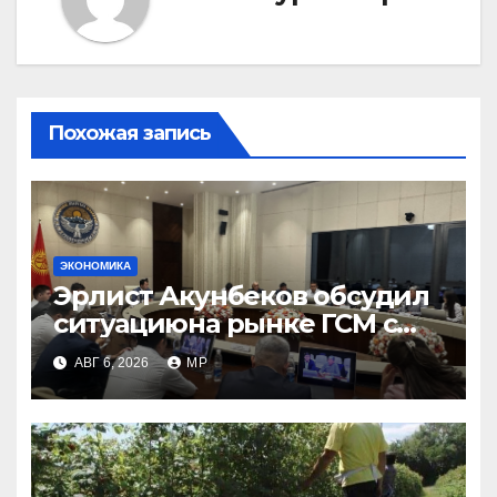
Похожая запись
ЭКОНОМИКА
Эрлист Акунбеков обсудил
ситуациюна рынке ГСМ с
топливными компаниями
АВГ 6, 2026
MP