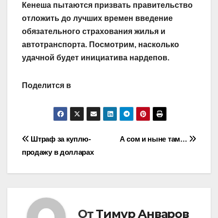
Кенеша пытаются призвать правительство
отложить до лучших времен введение
обязательного страхования жилья и
автотранспорта. Посмотрим, насколько
удачной будет инициатива нардепов.
Поделится в
Навигация
Штраф за куплю-
А сом и ныне там…
продажу в долларах
по
записям
От
Тимур Анваров