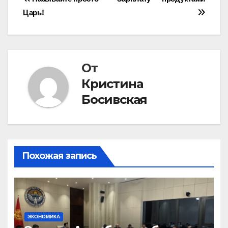
Навигация
Царь!
по
записям
От
Кристина
Босивская
Похожая запись
ЭКОНОМИКА