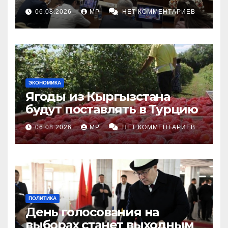
топливными компаниями
06.08.2026
MP
НЕТ КОММЕНТАРИЕВ
ЭКОНОМИКА
Ягоды из Кыргызстана
будут поставлять в Турцию
06.08.2026
MP
НЕТ КОММЕНТАРИЕВ
ПОЛИТИКА
День голосования на
выборах станет выходным