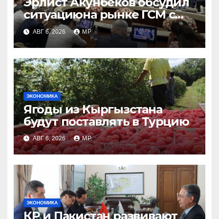
Эрлист Акунбеков обсудил
ситуациюна рынке ГСМ с
топливными компаниями
АВГ 6, 2026
MP
ЭКОНОМИКА
Ягоды из Кыргызстана
будут поставлять в Турцию
АВГ 6, 2026
MP
ЭКОНОМИКА
КР и Пакистан развивают