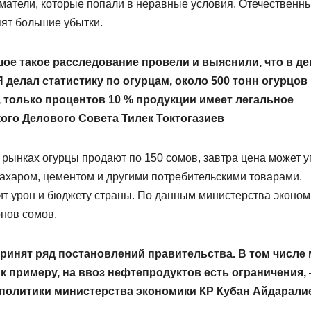
матели, которые попали в неравные условия. Отечественн
пят большие убытки.
 такое расследование провели и выяснили, что в де
 делал статистику по огурцам, около 500 тонн огурцов
, только процентов 10 % продукции имеет легальное
ого Делового Совета Тилек Токтогазиев
а рынках огурцы продают по 150 сомов, завтра цена может у
 сахаром, цементом и другими потребительскими товарами.
т урон и бюджету страны. По данным министерства эконом
онов сомов.
ринят ряд постановлений правительства. В том числе
к примеру, на ввоз нефтепродуктов есть ограничения,
политики министерства экономики КР Кубан Айдарали