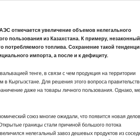
ЕАЭС отмечается увеличение объемов нелегального
го пользования из Казахстана. К примеру, незаконный
о потребляемого топлива. Сохранение такой тенденци
иального импорта, а после и к дефициту.
вальвацией тенге, в связи с чем продукция на территории
ем в Кыргызстане. Для решения этого вопроса правительст
раничение даже на товары личного пользования. Однако, м
номический союз многие ожидали, что появится новая дело
 Открытые границы стали причиной большого потока
увеличился нелегальный завоз дешевых продуктов из сосед