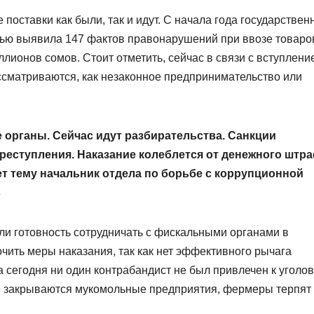
оставки как были, так и идут. С начала года государствен
тью выявила 147 фактов правонарушений при ввозе товаро
лионов сомов. Стоит отметить, сейчас в связи с вступлени
ссматриваются, как незаконное предпринимательство или
 органы. Сейчас идут разбирательства. Санкции
реступления. Наказание колеблется от денежного штр
т тему начальник отдела по борьбе с коррупционной
в
ли готовность сотрудничать с фискальными органами в
чить меры наказания, так как нет эффективного рычага
на сегодня ни один контрабандист не был привлечен к уголо
не закрываются мукомольные предприятия, фермеры терпят