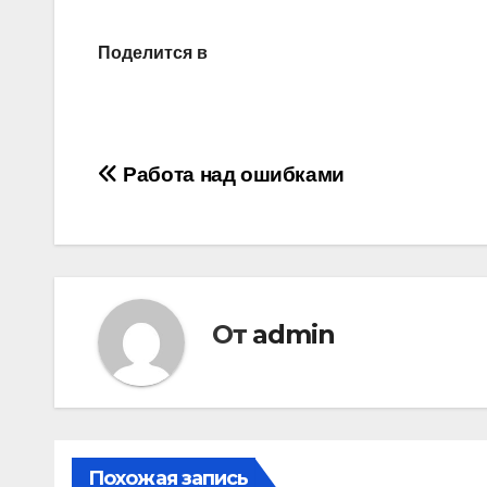
Поделится в
Навигация
Работа над ошибками
по
записям
От
admin
Похожая запись