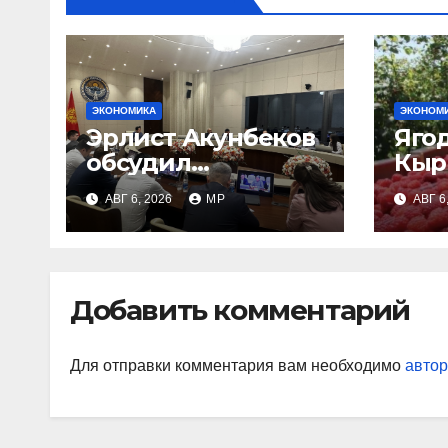
ЭКОНОМИКА
ЭКОНОМ
Эрлист Акунбеков
Яго
обсудил
Кыр
ситуациюна рынке
буду
АВГ 6, 2026
MP
АВГ 6
ГСМ с топливными
Тур
компаниями
Добавить комментарий
Для отправки комментария вам необходимо
автор