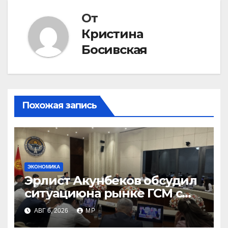
От
Кристина
Босивская
Похожая запись
ЭКОНОМИКА
Эрлист Акунбеков обсудил
ситуациюна рынке ГСМ с
топливными компаниями
АВГ 6, 2026
MP