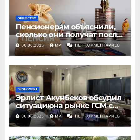
ОБЩЕСТВО
Пенсионерам объяснили,
сколько они получат после
индексации
06.08.2026
MP
НЕТ КОММЕНТАРИЕВ
ЭКОНОМИКА
Эрлист Акунбеков обсудил
ситуациюна рынке ГСМ с
топливными компаниями
06.08.2026
MP
НЕТ КОММЕНТАРИЕВ