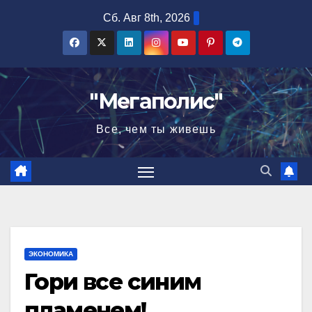
Перейти
Сб. Авг 8th, 2026
к
содержимому
"Мегаполис"
Все, чем ты живешь
ЭКОНОМИКА
Гори все синим
пламенем!