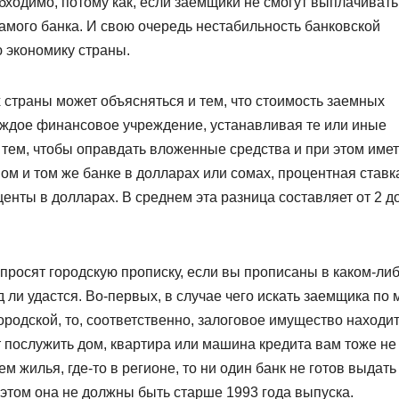
ходимо, потому как, если заемщики не смогут выплачивать
самого банка. И свою очередь нестабильность банковской
 экономику страны.
страны может объясняться и тем, что стоимость заемных
Каждое финансовое учреждение, устанавливая те или иные
с тем, чтобы оправдать вложенные средства и при этом име
ом и том же банке в долларах или сомах, процентная ставк
енты в долларах. В среднем эта разница составляет от 2 д
спросят городскую прописку, если вы прописаны в каком-ли
д ли удастся. Во-первых, в случае чего искать заемщика по 
ородской, то, соответственно, залоговое имущество находит
ет послужить дом, квартира или машина кредита вам тоже не
м жилья, где-то в регионе, то ни один банк не готов выдать
 этом она не должны быть старше 1993 года выпуска.