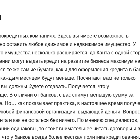
и
рокредитных компаниях. Здесь вы имеете возможность
жно оставить любое движимое и недвижимое имущество. У
о имущества несколько расширяется, до Канта с одной сто
ании могут выдать кредит на развитие бизнеса максимум на
тся те же самые бумаги, как и для оформления кредита в ба
с каждым месяцем будут меньше. Посчитают вам не только
вы должны будете отдавать. Получается, что у
е. В отличии от банков, с вас снимут меньшую сумму за
е. Но… как показывает практика, в настоящее время получ
 любой финансовой организации, выдающей деньги. Вопрос,
та и как не остаться без ничего. По мнению специалистов,
нии одинаковы, то стоит внимательнее читать договоры и в
что у банков всегда более жесткая политика кредитования,