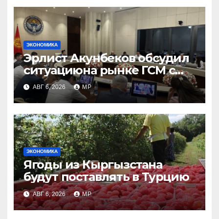
ЭКОНОМИКА
Эрлист Акунбеков обсудил
ситуациюна рынке ГСМ с
топливными компаниями
АВГ 6, 2026
MP
ЭКОНОМИКА
Ягоды из Кыргызстана
будут поставлять в Турцию
АВГ 6, 2026
MP