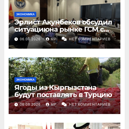
ЭКОНОМИКА
Эрлист Акунбеков обсудил
ситуациюна рынке ГСМ с
топливными компаниями
06.08.2026
MP
НЕТ КОММЕНТАРИЕВ
ЭКОНОМИКА
Ягоды из Кыргызстана
будут поставлять в Турцию
06.08.2026
MP
НЕТ КОММЕНТАРИЕВ