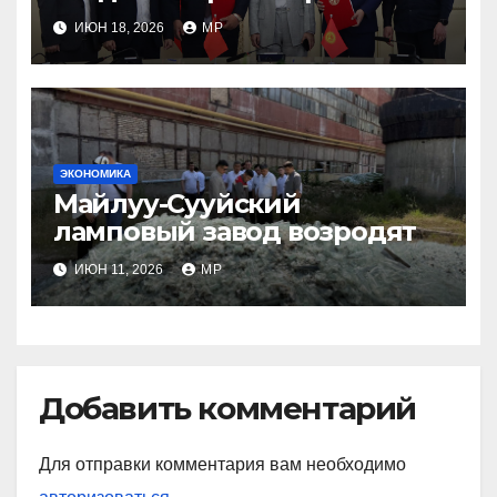
инфраструктуры
ИЮН 18, 2026
MP
ЭКОНОМИКА
Майлуу-Сууйский
ламповый завод возродят
ИЮН 11, 2026
MP
Добавить комментарий
Для отправки комментария вам необходимо