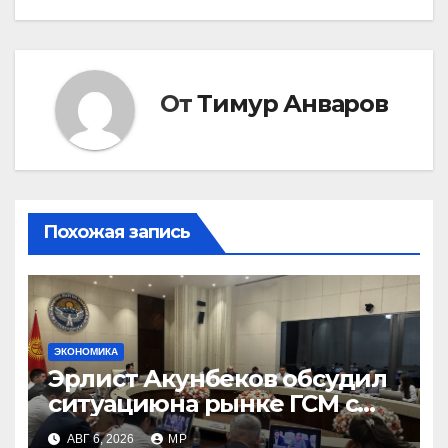
записям
От
Тимур Анваров
Похожая запись
ЭКОНОМИКА
Эрлист Акунбеков обсудил
ситуациюна рынке ГСМ с
топливными компаниями
АВГ 6, 2026
MP