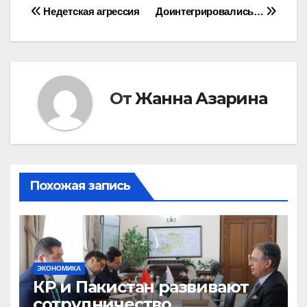
Навигация
Недетская агрессия
Доинтегрировались…
по
записям
От
Жанна Азарина
Похожая запись
ЭКОНОМИКА
КР и Пакистан развивают
сотрудничество