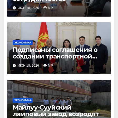
ИЮН 18, 2026
MP
ЭКОНОМИКА
Подписаны соглашения о
создании транспортной
инфраструктуры
ИЮН 18, 2026
MP
ЭКОНОМИКА
Майлуу-Сууйский
ламповый завод возродят