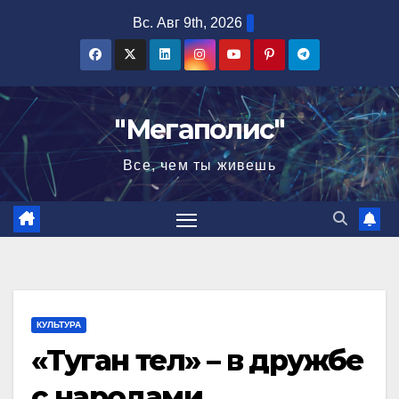
Перейти
Вс. Авг 9th, 2026
к
содержимому
"Мегаполис"
Все, чем ты живешь
КУЛЬТУРА
«Туган тел» – в дружбе
с народами