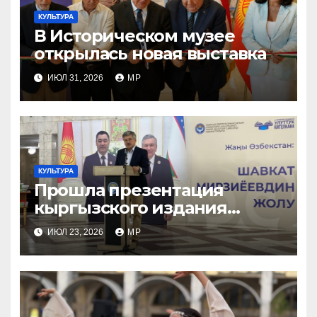
КУЛЬТУРА
В Историческом музее
открылась новая выставка
ИЮЛ 31, 2026
MP
КУЛЬТУРА
Прошла презентация
кыргызского издания
книги «Новый Узбекистан:
ИЮЛ 23, 2026
MP
путь Шавката Мирзиеева»