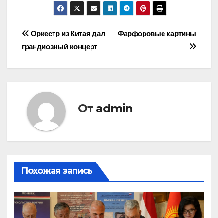
Навигация
Оркестр из Китая дал
Фарфоровые картины
грандиозный концерт
по
записям
От
admin
Похожая запись