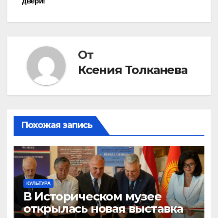
двери!
записям
От
Ксения Толканева
Похожая запись
КУЛЬТУРА
В Историческом музее
открылась новая выставка