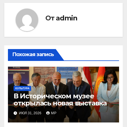
записям
От
admin
Похожая запись
КУЛЬТУРА
В Историческом музее
открылась новая выставка
ИЮЛ 31, 2026
MP