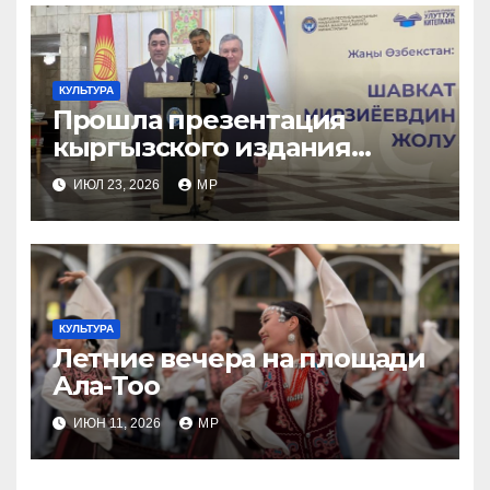
КУЛЬТУРА
Прошла презентация
кыргызского издания
книги «Новый Узбекистан:
ИЮЛ 23, 2026
MP
путь Шавката Мирзиеева»
КУЛЬТУРА
Летние вечера на площади
Ала-Тоо
ИЮН 11, 2026
MP