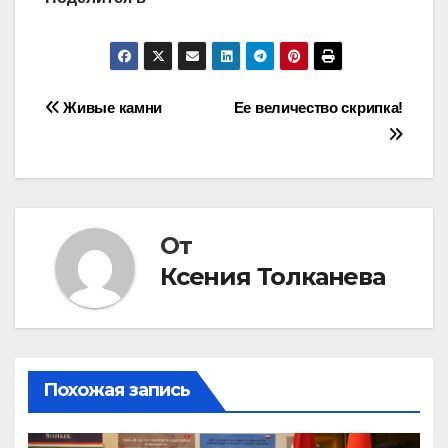
Навигация
Живые камни
Ее величество скрипка!
по
записям
От
Ксения Толканева
Похожая запись