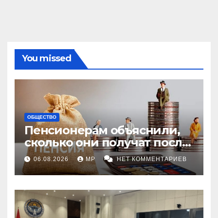
You missed
ОБЩЕСТВО
Пенсионерам объяснили,
сколько они получат после
индексации
06.08.2026
MP
НЕТ КОММЕНТАРИЕВ