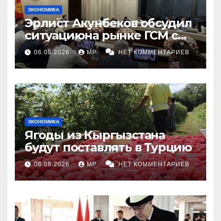
ЭКОНОМИКА
Эрлист Акунбеков обсудил
ситуациюна рынке ГСМ с
топливными компаниями
06.08.2026
MP
НЕТ КОММЕНТАРИЕВ
ЭКОНОМИКА
Ягоды из Кыргызстана
будут поставлять в Турцию
06.08.2026
MP
НЕТ КОММЕНТАРИЕВ