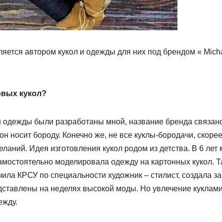
яется автором кукол и одежды для них под брендом « Mich
овых кукол?
 и одежды были разработаны мной, название бренда связано
н носит бороду. Конечно же, не все куклы-бородачи, скорее
желаний. Идея изготовления кукол родом из детства. В 6 лет
 самостоятельно моделировала одежду на картонных кукол. Т
чила КРСУ по специальности художник – стилист, создала за
дставлены на неделях высокой моды. Но увлечение куклами
ежду.