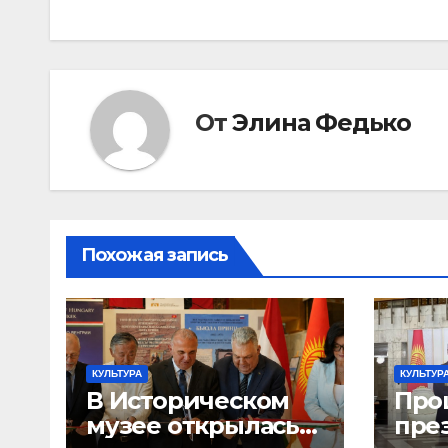
записям
От
Элина Федько
Похожая запись
КУЛЬТУРА
КУЛЬТУР
В Историческом
Про
музее открылась
пре