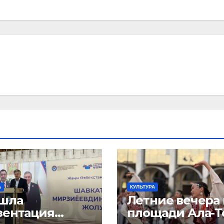
А
КУЛЬТУРА
шла
Летние вечера 
зентация
площади Ала-Т