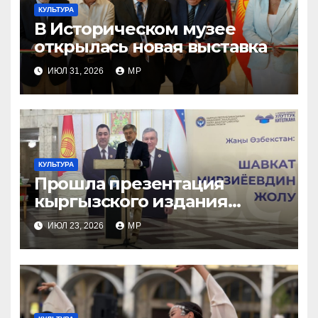
КУЛЬТУРА
В Историческом музее
открылась новая выставка
ИЮЛ 31, 2026
MP
КУЛЬТУРА
Прошла презентация
кыргызского издания
книги «Новый Узбекистан:
ИЮЛ 23, 2026
MP
путь Шавката Мирзиеева»