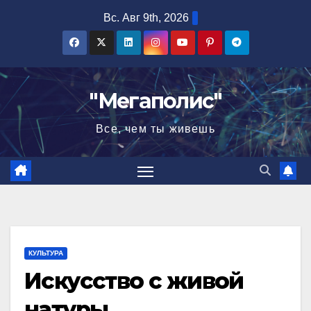
Перейти
Вс. Авг 9th, 2026
к
содержимому
"Мегаполис"
Все, чем ты живешь
КУЛЬТУРА
Искусство с живой
натуры