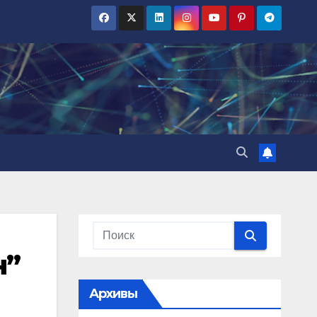
н”
Архивы