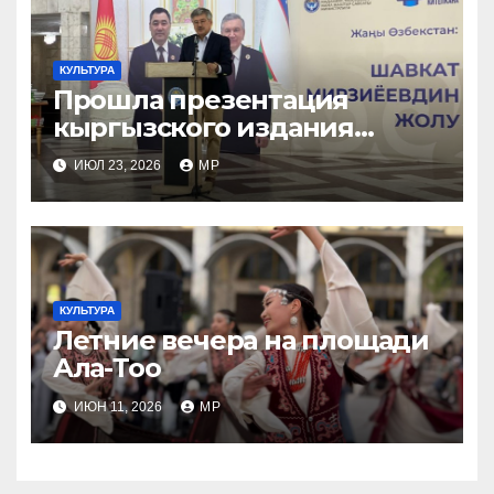
КУЛЬТУРА
Прошла презентация
кыргызского издания
книги «Новый Узбекистан:
ИЮЛ 23, 2026
MP
путь Шавката Мирзиеева»
КУЛЬТУРА
Летние вечера на площади
Ала-Тоо
ИЮН 11, 2026
MP