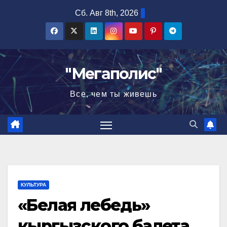
Перейти
Сб. Авг 8th, 2026
к
содержимому
"Мегаполис"
Все, чем ты живешь
КУЛЬТУРА
«Белая лебедь»
кыргызского балета