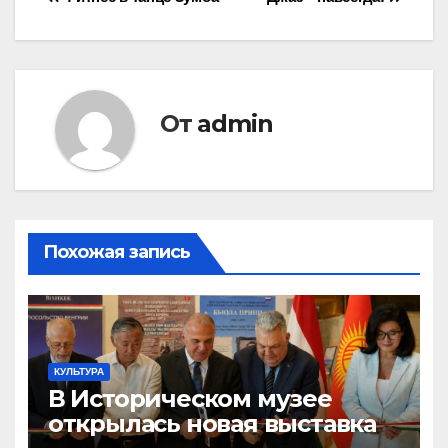
Навигация
по
записям
От
admin
Похожая запись
КУЛЬТУРА
В Историческом музее
открылась новая выставка